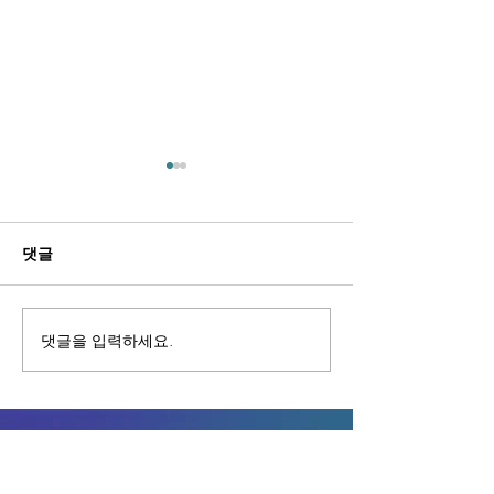
댓글
거제 상문동 휴게텔
거제 수양동 휴
댓글을 입력하세요.
거제휴게텔 고객센터